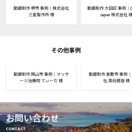
動画制作 堺市 事例｜株式会社
動画制作 大田区 事例｜Ox
三星製作所 様
Japan 株式会社 
その他事例
動画制作 岡山市 事例｜マッサ
動画制作 倉敷市 事例
ージ治療院 てぃーだ 様
社 高谷建設 様
お問い合わせ
CONTACT