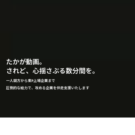
た
か
が
動
画
。
さ
れ
ど
、
心
揺
さ
ぶ
る
数
分
間
を
。
一人親方から東P上場企業まで
圧倒的な絵力で、攻める企業を伴走支援いたします
ペ