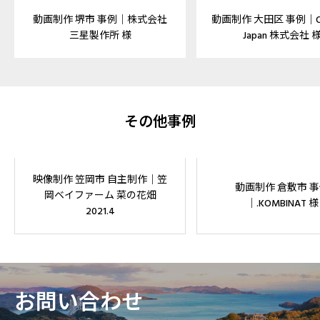
動画制作 堺市 事例｜株式会社
動画制作 大田区 事例｜Ox
三星製作所 様
Japan 株式会社 
その他事例
映像制作 笠岡市 自主制作｜笠
動画制作 倉敷市 
岡ベイファーム 菜の花畑
｜.KOMBINAT 様
2021.4
お問い合わせ